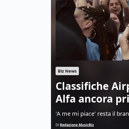
Biz News
Classifiche Air
Alfa ancora p
'A me mi piace' resta il br
Di
Redazione MusicBiz