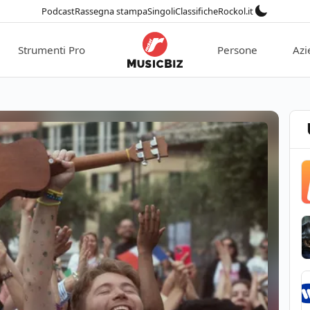
Podcast
Rassegna stampa
Singoli
Classifiche
Rockol.it
Strumenti Pro
Persone
Azi