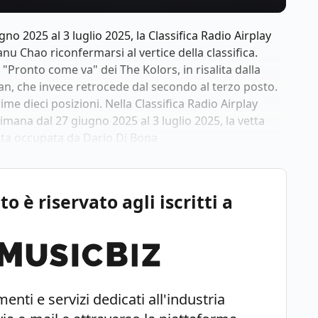
no 2025 al 3 luglio 2025, la Classifica Radio Airplay
nu Chao riconfermarsi al vertice della classifica.
"Pronto come va" dei The Kolors, in risalita dalla
an, che invece retrocede dal secondo al terzo posto.
me dieci posizioni. Nella Classifica Radio Airplay
imana dal 27 giugno 2025 al 3 luglio 2025, la vetta
esta occupata da Dario Di Bona
 è riservato agli iscritti a
enti e servizi dedicati all'industria