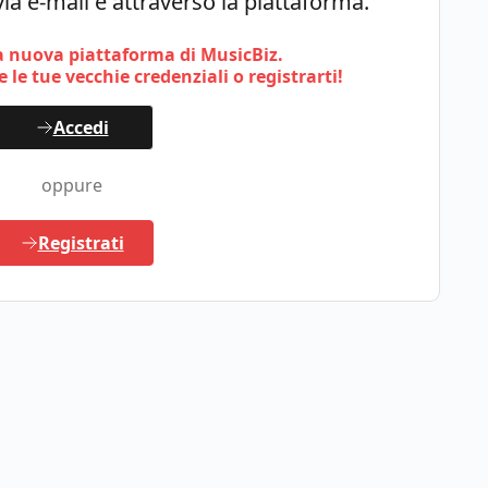
ia e-mail e attraverso la piattaforma.
 nuova piattaforma di MusicBiz.
 le tue vecchie credenziali o registrarti!
Accedi
oppure
Registrati