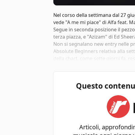
Nel corso della settimana dal 27 giug
vede "A me mi piace" di Alfa feat. Ma
Segue in seconda posizione il pezzo 
terza piazza, e "Azizam" di Ed Sheer
Non si segnalano new entry nelle pri
Absolute Beginners relativa alla sett
della chart, come sette giorni fa, r
Questo contenuto
Articoli, approfondim