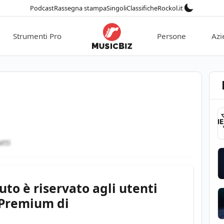
Podcast
Rassegna stampa
Singoli
Classifiche
Rockol.it
Strumenti Pro
Persone
Azi
atti
to è riservato agli utenti
Premium di