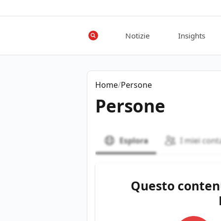
Notizie
Insights
Home
/
Persone
Persone
Esplora
I miei cont
CERCA
Questo contenu