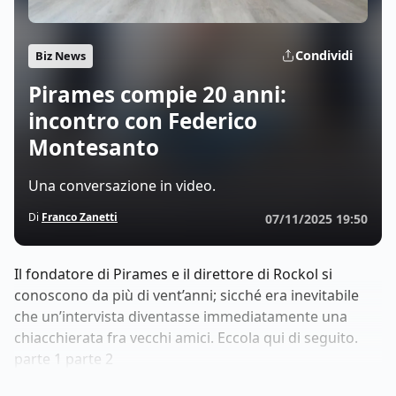
Condividi
Biz News
Pirames compie 20 anni:
incontro con Federico
Montesanto
Una conversazione in video.
Di
Franco Zanetti
07/11/2025 19:50
Il fondatore di Pirames e il direttore di Rockol si
conoscono da più di vent’anni; sicché era inevitabile
che un’intervista diventasse immediatamente una
chiacchierata fra vecchi amici. Eccola qui di seguito.
parte 1 parte 2