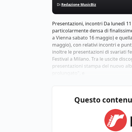
Di
Redazione MusicBiz
Presentazioni, incontri Da lunedì 
particolarmente densa di finalissim
a Vienna sabato 16 maggio) e quella 
maggio), con relativi incontri e pun
inoltre le presentazioni di svariati 
Festival a Milano. Tra le uscite disco
presentazioni stampa del nuovo alb
prolungato", e
Questo contenuto