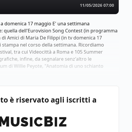
11/05/2026 07:00
11 a domenica 17 maggio E' una settimana
e: quella dell'Eurovision Song Contest (in programma
di Amici di Maria De Filippi (in tv domenica 17
ti stampa nel corso della settimana. Ricordiamo
festival, tra cui Videocittà a Roma e 105 Summer
grafiche, infine, da segnalare senz'altro le
um di Willie Peyote, "Anatomia di uno schianto
 è riservato agli iscritti a