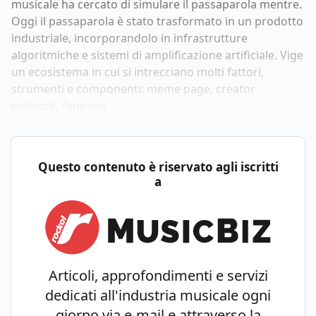
musicale ha cercato di simulare il passaparola mentre.
Oggi il passaparola è stato trasformato in un prodotto
industriale, incorporandolo in infrastrutture
algoritmiche e sistemi di amplificazione artificiale. Vige
un ecosistema in cui si intrecciano molti fattori,
strumenti e componenti: meme page, creator
network, fanpage
Questo contenuto è riservato agli iscritti
a
Articoli, approfondimenti e servizi
dedicati all'industria musicale ogni
giorno via e-mail e attraverso la