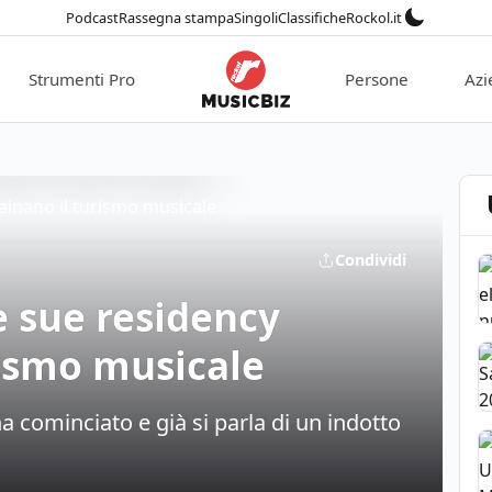
Podcast
Rassegna stampa
Singoli
Classifiche
Rockol.it
Strumenti Pro
Persone
Azi
Condividi
e sue residency
rismo musicale
a cominciato e già si parla di un indotto