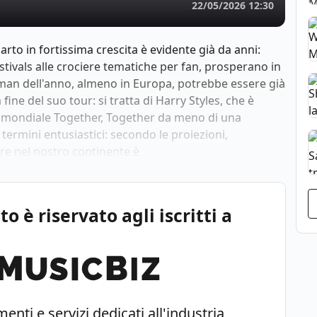
22/05/2026 12:30
rto in fortissima crescita è evidente già da anni:
festivals alle crociere tematiche per fan, prosperano in
dman dell'anno, almeno in Europa, potrebbe essere già
ine del suo tour: si tratta di Harry Styles, che è
ur mondiale Together, Together da meno di una
 termini entusiastici: secondo le proiezioni,
are nel nostro continente è
 è riservato agli iscritti a
enti e servizi dedicati all'industria