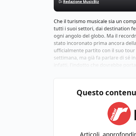
Di
Redazione MusicBiz
Che il turismo musicale sia un compa
tutti i suoi settori, dai destination 
ogni angolo del globo. Ma il recor
stato incoronato prima ancora della f
ufficialmente partito con il suo to
settimana, ma già fa parlare di sé in
infatti, l'indotto che dovrebbe port
Questo contenuto
Articoli, approfondim