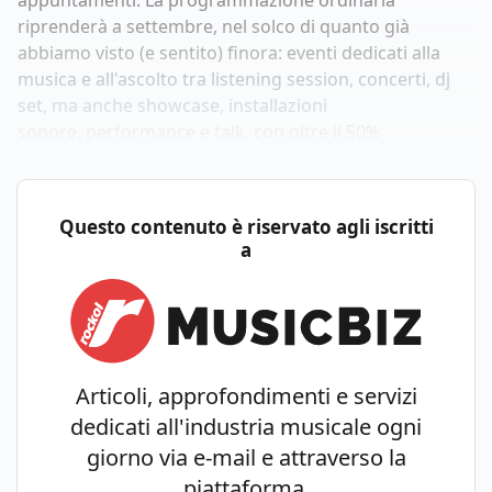
appuntamenti. La programmazione ordinaria
riprenderà a settembre, nel solco di quanto già
abbiamo visto (e sentito) finora: eventi dedicati alla
musica e all'ascolto tra listening session, concerti, dj
set, ma anche showcase, installazioni
sonore, performance e talk, con oltre il 50%
Questo contenuto è riservato agli iscritti
a
Articoli, approfondimenti e servizi
dedicati all'industria musicale ogni
giorno via e-mail e attraverso la
piattaforma.