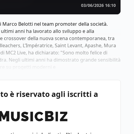
03/06/2026 16:10
i Marco Belotti nel team promoter della società.
li ultimi anni ha lavorato allo sviluppo e alla
i e crossover della nuova scena contemporanea, tra
Bleachers, L’Impératrice, Saint Levant, Apashe, Mura
di MC2 Live, ha dichiarato: "Sono molto felice di
ra. Negli ultimi anni ha dimostrato grande sensibilità
rare su progetti moderni e
 è riservato agli iscritti a