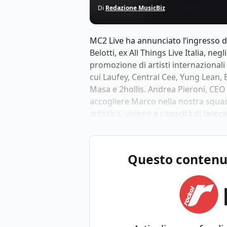
Di
Redazione MusicBiz
MC2 Live ha annunciato l’ingresso d
Belotti, ex All Things Live Italia, neg
promozione di artisti internazional
cui Laufey, Central Cee, Yung Lean, 
Masa e 2hollis. Andrea Pieroni, CEO 
accogliere Marco nella nostra squad
artistica, visione e capacità di lavo
Questo contenuto