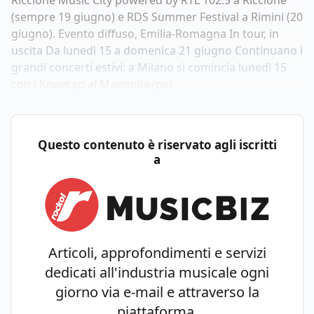
Riccione Music City powered by RTL 102.5 a Riccione
(sempre 19 giugno) e RDS Summer Festival a Rimini (20
giugno). Evento diffuso, Emilia-Romagna In tour, in
uscita Da lunedì 15 a domenica 21 giugno Continuano i
grandi concerti estivi: a Milano si comincia lunedì 15
con i Kneecap al Magnolia (poi
Questo contenuto è riservato agli iscritti
a
Articoli, approfondimenti e servizi
dedicati all'industria musicale ogni
giorno via e-mail e attraverso la
piattaforma.