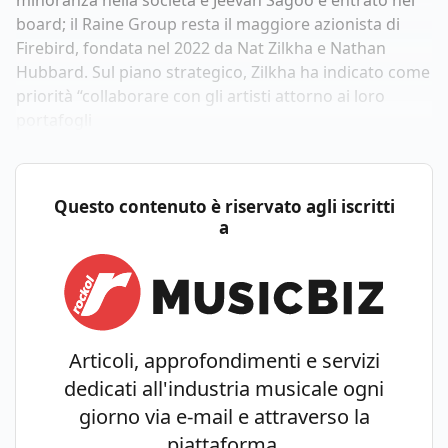
minoranza nella società e Jeevan Sagoo è entrato nel
board; il Raine Group resta il maggiore azionista di
Firebird, fondata nel 2022 da Nat Zilkha e Nathan
Hubbard. Sul piano strategico, Zilkha ha indicato come
priorità “collaborare con gli artisti attorno ai loro
portafogli
Questo contenuto è riservato agli iscritti
a
Articoli, approfondimenti e servizi
dedicati all'industria musicale ogni
giorno via e-mail e attraverso la
piattaforma.