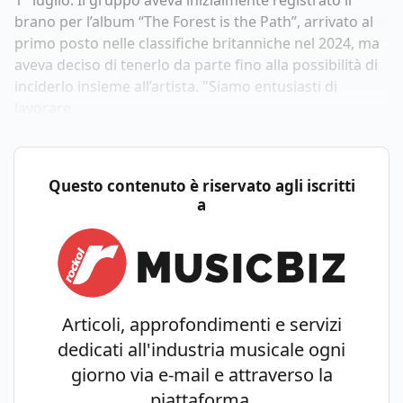
1° luglio. Il gruppo aveva inizialmente registrato il
brano per l’album “The Forest is the Path”, arrivato al
primo posto nelle classifiche britanniche nel 2024, ma
aveva deciso di tenerlo da parte fino alla possibilità di
inciderlo insieme all’artista. "Siamo entusiasti di
lavorare
Questo contenuto è riservato agli iscritti
a
Articoli, approfondimenti e servizi
dedicati all'industria musicale ogni
giorno via e-mail e attraverso la
piattaforma.