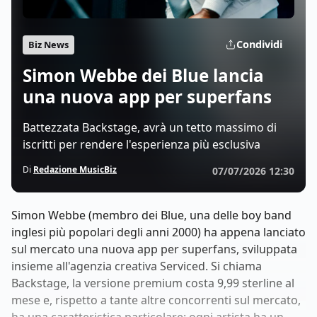
Condividi
Biz News
Simon Webbe dei Blue lancia
una nuova app per superfans
Battezzata Backstage, avrà un tetto massimo di
iscritti per rendere l'esperienza più esclusiva
Di
Redazione MusicBiz
07/07/2026 12:30
Simon Webbe (membro dei Blue, una delle boy band
inglesi più popolari degli anni 2000) ha appena lanciato
sul mercato una nuova app per superfans, sviluppata
insieme all'agenzia creativa Serviced. Si chiama
Backstage, la versione premium costa 9,99 sterline al
mese e, rispetto a tante altre concorrenti sul mercato,