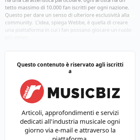
ha una caratteristica particolare: ogni artista ha un
tetto massimo di 10.000 fan iscritti per ogni nazione.
Questo per dare un senso di ulteriore esclusività alla
community. L'idea, spiega Webbe, è quella di creare
una piattaforma in cui i fan possano giocare un ruolo
più attivo:
Questo contenuto è riservato agli iscritti
a
Articoli, approfondimenti e servizi
dedicati all'industria musicale ogni
giorno via e-mail e attraverso la
piattaforma.