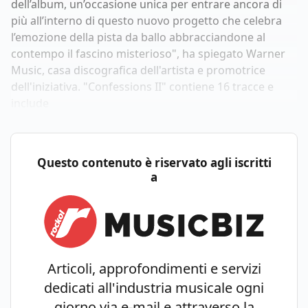
dell’album, un’occasione unica per entrare ancora di
più all’interno di questo nuovo progetto che celebra
l’emozione della pista da ballo abbracciandone al
contempo il fascino misterioso", ha spiegato Warner
Music, casa discografica dell'artista e promotrice
dell'iniziativa. "Confessions II" contiene 16 tracce e
include
Questo contenuto è riservato agli iscritti
a
Articoli, approfondimenti e servizi
dedicati all'industria musicale ogni
giorno via e-mail e attraverso la