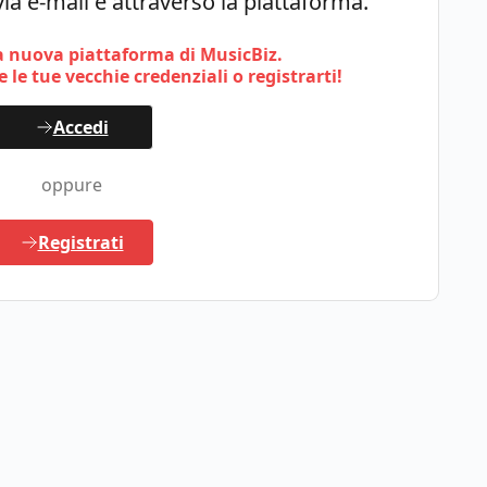
ia e-mail e attraverso la piattaforma.
 nuova piattaforma di MusicBiz.
 le tue vecchie credenziali o registrarti!
Accedi
oppure
Registrati