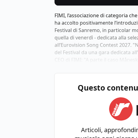
FIMI, l’associazione di categoria che
ha accolto positivamente l’introduz
Festival di Sanremo, in particolar mo
quella di venerdì - dedicata alla se
all’Eurovision Song Contest 2027. "
del Festival da una gara dedicata a
CEO di FIMI: "A parte il caso Månesk
Questo contenuto
Articoli, approfondim