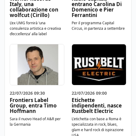
Italy, una
entrano Carolina Di
collaborazione con
Domenico e Pier
wolfcut (Cirillo)
Ferrantini
L’ex UMG fornirà ‘una
Per il programma Capital
consulenza artistica e creativa
Circus, in partenza a settembre
d’eccellenza’ alla label
22/07/2026 09:30
22/07/2026 09:00
Frontiers Label
Etichette
Group, entra Timo
indipendenti, nasce
Hoffmann
Rustbelt Electric
Sara il nuovo Head of A&R per
L'etichetta con base a Roma è
la Germania
specializzata in rock, blues,
glam e hard rock di ispirazione
USA